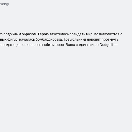
Webgl
его подобным образом. Герою захотелось повидать мир, познакомиться с
ных фигур, началась бомбардировка. Треугольники норовят проткнуть
нападающие, они норовят сбить героя. Ваша задача в игре Dodge it —