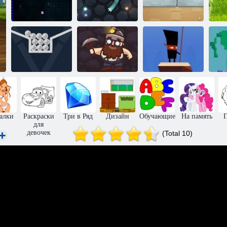
Пак-Ксон.
Ам Ням:
Е
Делюкс
Слизер ио
Мания манго
С
100 мячей для
Помешанный
гольфа
Золотой рудник
на палке
алки
Раскраски
Три в Ряд
Дизайн
Обучающие
На память
для
девочек
(Total 10)