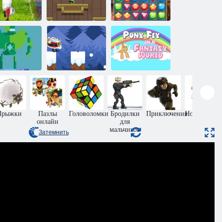
вро Футбол
Перестрелка в
Охота за
Спринт
храме
сокровищами
мертельные
гонки на
Полет пони в
дроидах
Палка Санты
мире фантазий
Прыжки
Пазлы
Головоломки
Бродилки
Приключения
Новогодние
онлайн
для
игры
мальчиков
Затемнить