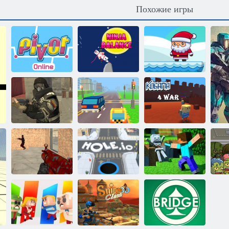
Похожие игры
Повороты
Ниндзя
Рождественское
онлайн
балансирует
приключение
Когама:
Замаскированная
Такси в
Четырехсторонняя
сила
Пиксел-роуд
война
Сумасшедшие
стрелялки
Чёрная дыра
Блочный мир
Ми