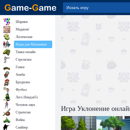
Шарики
Маджонг
Логические
Игры для Мальчиков
Танки онлайн
Стрелялки
Гонки
Зомби
Бродилки
Футбол
Лего НиндзяГо
Человек паук
Игра Уклонение онлай
Стратегии
Война
Снайпер