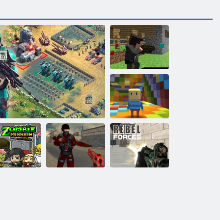
Пиксельная
война:
Пиксельное
оружие.
Апокалипсис 3
Когама:
радужный
паркур
Сумасшедшие
Повстанческие
ссия зомби
Битва за галактику
стрелялки 2
силы