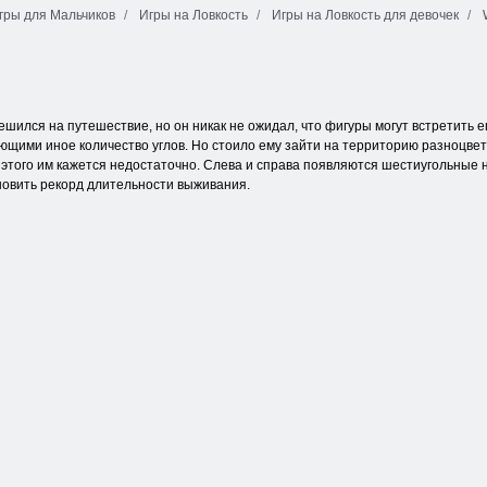
гры для Мальчиков
Игры на Ловкость
Игры на Ловкость для девочек
Столкновение
Когама: Ковара
снайперов
Бридж
ешился на путешествие, но он никак не ожидал, что фигуры могут встретить 
ющими иное количество углов. Но стоило ему зайти на территорию разноцвет
о этого им кажется недостаточно. Слева и справа появляются шестиугольные 
новить рекорд длительности выживания.