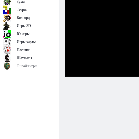
Зума
Тетрис
Бильярд
Игры 3D
IO игры
Игры карты
Пасьянс
Шахматы
Онлайн игры