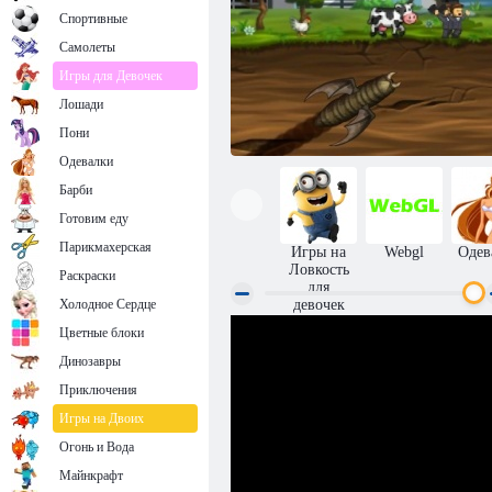
Спортивные
Самолеты
Игры для Девочек
Лошади
Пони
Одевалки
Барби
Готовим еду
Парикмахерская
Игры на
Webgl
Одев
Ловкость
Раскраски
для
Холодное Сердце
девочек
Цветные блоки
Ядреный Червь 2
Динозавры
Приключения
Игры на Двоих
Огонь и Вода
Майнкрафт