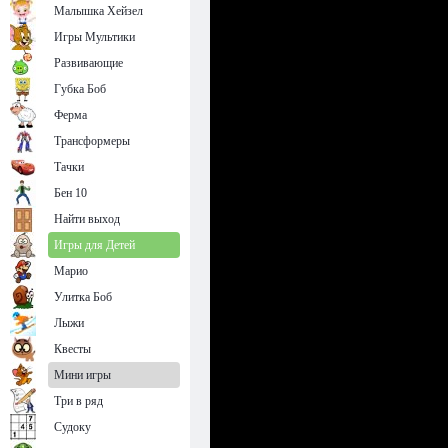
Малышка Хейзел
Игры Мультики
Развивающие
Губка Боб
Ферма
Трансформеры
Тачки
Бен 10
Найти выход
Игры для Детей
Марио
Улитка Боб
Лыжи
Квесты
Мини игры
Три в ряд
Судоку