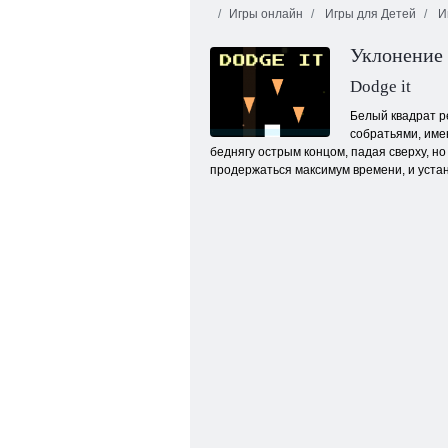
Игры онлайн
Игры для Детей
И
Уклонение
Dodge it
Белый квадрат р
собратьями, име
беднягу острым концом, падая сверху, н
Металлолом
продержаться максимум времени, и уста