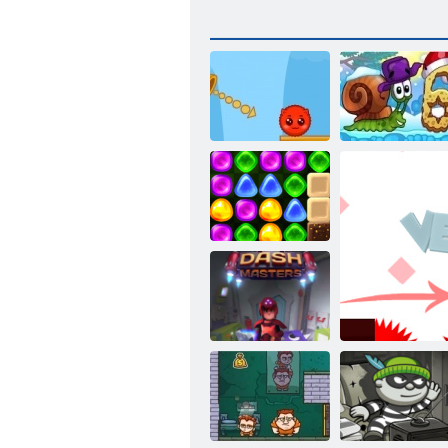
Красный и
Улитка Боб 6:
Зеленый 2
Зимняя сказка
Назад в
Конфетную
страну 4:
Леденцовый
сад
Прорыв
мастера