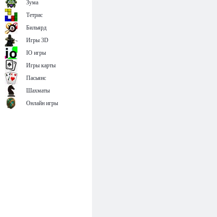
Зума
Тетрис
Бильярд
Игры 3D
IO игры
Игры карты
Пасьянс
Шахматы
Онлайн игры