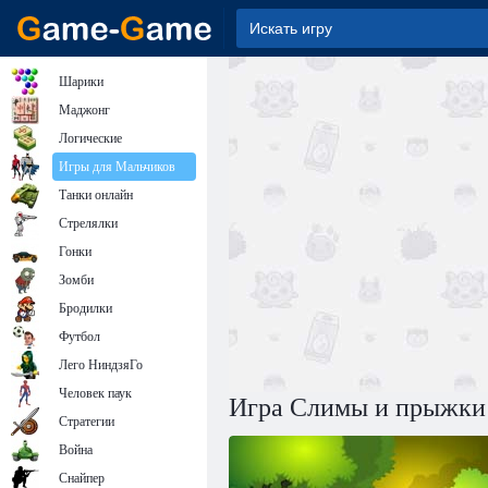
Шарики
Маджонг
Логические
Игры для Мальчиков
Танки онлайн
Стрелялки
Гонки
Зомби
Бродилки
Футбол
Лего НиндзяГо
Человек паук
Игра Слимы и прыжки
Стратегии
Война
Снайпер