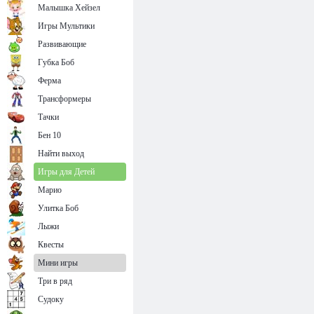
Малышка Хейзел
Игры Мультики
Развивающие
Губка Боб
Ферма
Трансформеры
Тачки
Бен 10
Найти выход
Игры для Детей
Марио
Улитка Боб
Лыжи
Квесты
Мини игры
Три в ряд
Судоку