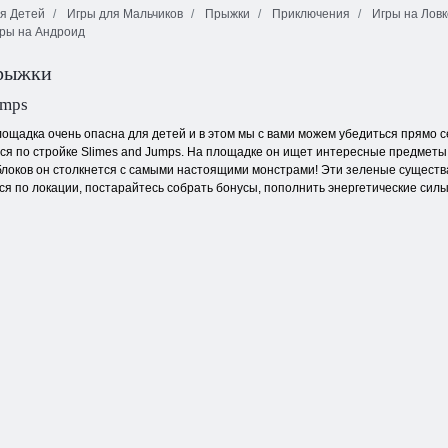
я Детей
Игры для Мальчиков
Прыжки
Приключения
Игры на Ловк
ры на Андроид
Векс 3
рыжки
umps
ощадка очень опасна для детей и в этом мы с вами можем убедиться прямо се
ся по стройке Slimes and Jumps. На площадке он ищет интересные предметы,
блоков он столкнется с самыми настоящими монстрами! Эти зеленые существа
я по локации, постарайтесь собрать бонусы, пополнить энергетические сил