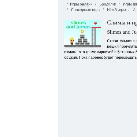
Игры онлайн
Бродилки
Игры дл
Сенсорные игры
Html5 игры
Иг
Грабитель Боб
Ловкие воры 2
H5
Слимы и п
Slimes and J
Строительная пл
решил прогулять
ожидал, что кроме кирпичей и бетонных 
оружия. Пока паренек будет перемещатьс