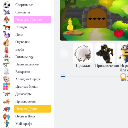
Спортивные
Самолеты
Игры для Девочек
Лошади
Пони
Одевалки
Барби
Готовим еду
Парикмахерская
Прыжки
Приключения
Игр
Ловк
Раскраски
д
Холодное Сердце
дев
Цветные блоки
Побег с заднего двора
Динозавры
Приключения
Игры на Двоих
Огонь и Вода
Майнкрафт