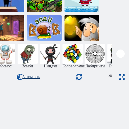
омешанный
Приключения
Рождественское
на палке
дино отряда
приключение
бег из дома
брата
Улитка Боб 1
Золотоискатель
Космос
Зомби
Ниндзя
Головоломки
Лабиринты
Бродилки
для
мальчиков
Затемнить