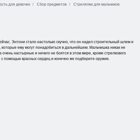
ость для девочек
Сбор предметов
Стрелялки для мальчиков
йчас. Энтони стало настолько скучно, что он надел строительный шлем и
 которые ему могут понадобиться в дальнейшем. Мальчишка никак не
 очень настырные и ничего не боятся в этом мире, кроме стрелкового
ы с помощью красных сердец и конечно же подберите оружие.