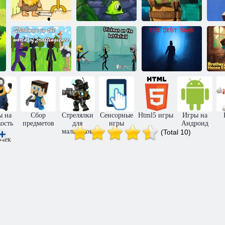
Трансморферы
3
Черепашки-
(Приключения
ниндзя:
трансморфера
Собирай и
П
Адам и Ева 3
нямчика 3)
властвуй
Стикмен в
Стикмен на
По
мире крафта
поле боя
Долговая кость
ы на
Сбор
Стрелялки
Сенсорные
Html5 игры
Игры на
ость
предметов
для
игры
Андроид
ля
мальчиков
(Total 10)
очек