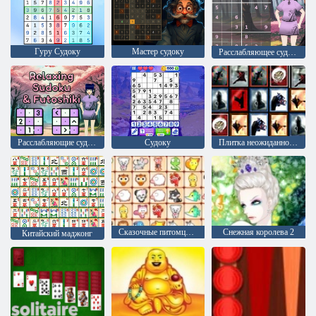
Гуру Судоку
Мастер судоку
Расслабляющее судоку и Футошики
Расслабляющие судоку и футушики
Судоку
Плитка неожиданностей
Сказочные питомцы связь
Снежная королева 2
Китайский маджонг