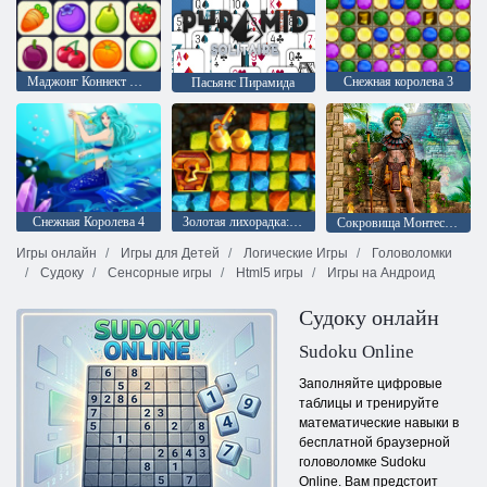
Маджонг Коннект Онет
Снежная королева 3
Пасьянс Пирамида
Снежная Королева 4
Золотая лихорадка: Охотник за сокровищами
Сокровища Монтесумы 2
Игры онлайн
Игры для Детей
Логические Игры
Головоломки
Судоку
Сенсорные игры
Html5 игры
Игры на Андроид
Судоку онлайн
Sudoku Online
Заполняйте цифровые
таблицы и тренируйте
математические навыки в
бесплатной браузерной
головоломке Sudoku
Online. Вам предстоит