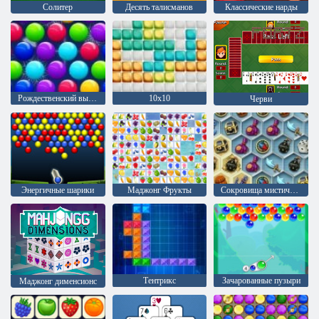
Солитер
Десять талисманов
Классические нарды
Рождественский выпуск: Забавные пузыри
10х10
Черви
Энергичные шарики
Маджонг Фрукты
Сокровища мистического моря
Тентрикс
Зачарованные пузыри
Mаджонг дименсионс