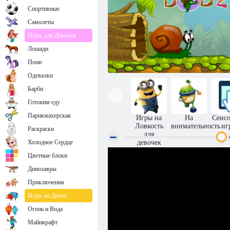
Спортивные
Самолеты
Игры для Девочек
Лошади
Пони
Одевалки
Барби
Готовим еду
Парикмахерская
Игры на
На
Сенс
Ловкость
внимательность
иг
Раскраски
для
Холодное Сердце
девочек
Цветные блоки
Улитка Боб 2
Динозавры
Приключения
Игры на Двоих
Огонь и Вода
Майнкрафт