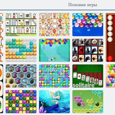
Похожие игры
Китайский
Сказочные
Бесконечные
маджонг
питомцы связь
пузыри
Зачарованные
Плитка
10х10
пузыри
неожиданностей
Сокровища
мистического
Снежная
моря
королева 2
Солитер
П