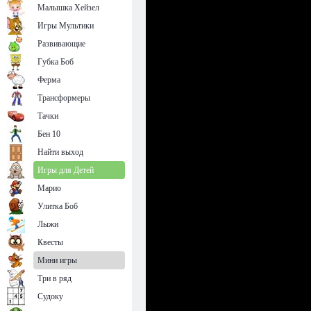
Малышка Хейзел
Игры Мультики
Развивающие
Губка Боб
Ферма
Трансформеры
Тачки
Бен 10
Найти выход
Игры для Детей
Марио
Улитка Боб
Лыжи
Квесты
Мини игры
Три в ряд
Судоку