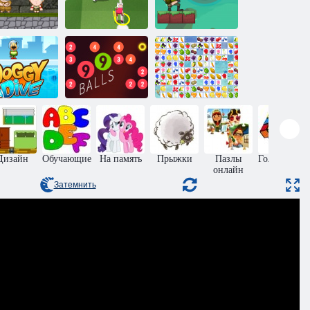
Инки:
Мультяшный
Королевский
риключения
кубок 2015
солдат
Собачье
Маджонг
погружение
99 шариков
Фрукты
Дизайн
Обучающие
На память
Прыжки
Пазлы
Головоломк
онлайн
Затемнить