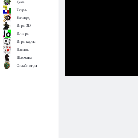
Зума
Тетрис
Бильярд
Игры 3D
IO игры
Игры карты
Пасьянс
Шахматы
Онлайн игры