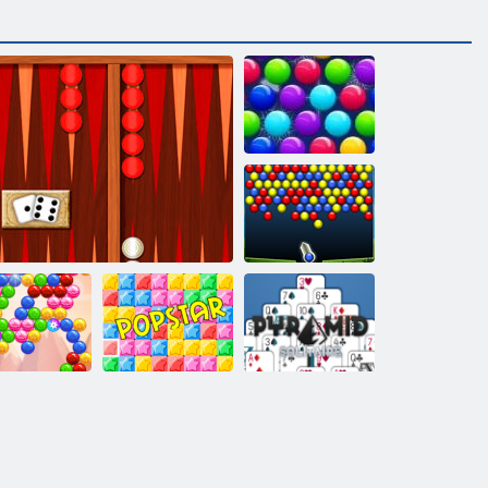
Рождественский
выпуск:
Забавные
пузыри
Энергичные
шарики
Пасьянс
узырь Дух
Классические нарды
Поп-звезда
Пирамида