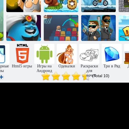
Улитка Боб 6:
Мото экстрим
Золотоискатель
Зимняя сказка
2
П
Чемпионат по
Ловцы на
Черта джинна
баскетболу
пришельцев
орные
Html5 игры
Игры на
Одевалки
Раскраски
Три в Ряд
ры
Андроид
для
девочек
(Total 10)