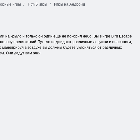
орные игры
Html5 игры
Игры на Андроид
ли на крыло и только он один еще не покорил небо. Вы в игре Bird Escape
 полосу препятствий. Тут его поджидают различные ловушки и опасности,
 маневрируя в воздухе вы должны будете уклоняться от различных
ы. Они дадут вам очки.