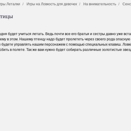
гры Леталки
Игры на Ловкость для девочек
На внимательность
Сенс
птицы
Снежная
Снежная
королева 3
Королева 4
Кластеры
дня будет учиться летать. Ведь почти все его братья и сестры давно уже вста
 ему в этом. Нашему птенцу надо будет пролететь через своего рода опасную
ы будете управлять нашим персонажем с помощью специальных клавиш. Ловко
сбить в полете. Так же вам нужно будет собирать различные золотистые звезд