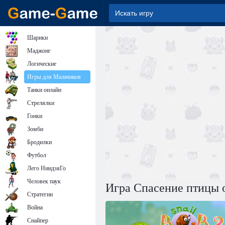
Шарики
Маджонг
Логические
Игры для Мальчиков
Танки онлайн
Стрелялки
Гонки
Зомби
Бродилки
Футбол
Лего НиндзяГо
Человек паук
Игра Спасение птицы 
Стратегии
Война
Снайпер