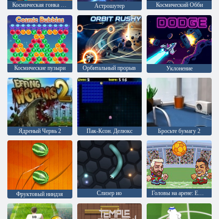
Космическая гонка с катящимися шарами
Космический Обби
Астрошутер
Космические пузыри
Орбитальный прорыв
Уклонение
Ядреный Червь 2
Пак-Ксон. Делюкс
Бросьте бумагу 2
Слизер ио
Головы на арене: Евро футбол
Фруктовый ниндзя