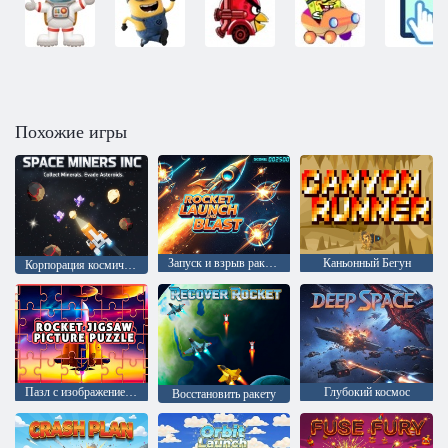
Похожие игры
Запуск и взрыв ракеты
Каньонный Бегун
Корпорация космических шахтеров
Пазл с изображением ракеты
Глубокий космос
Восстановить ракету