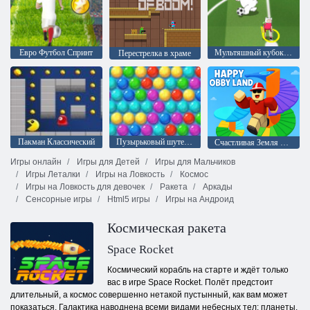
Евро Футбол Спринт
Мультяшный кубок 2015
Перестрелка в храме
Пакман Классический
Пузырьковый шутер Аркада
Счастливая Земля Обби
Игры онлайн
Игры для Детей
Игры для Мальчиков
Игры Леталки
Игры на Ловкость
Космос
Игры на Ловкость для девочек
Ракета
Аркады
Сенсорные игры
Html5 игры
Игры на Андроид
Космическая ракета
Space Rocket
Космический корабль на старте и ждёт только
вас в игре Space Rocket. Полёт предстоит
длительный, а космос совершенно нетакой пустынный, как вам может
показаться. Галактика наводнена всеми видами небесных тел: планеты,