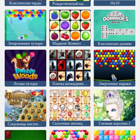
Классические нарды
10х10
Рождественский выпуск: Забавные пузыри
Зачарованные пузыри
Маджонг Коннект Онет
Классическое домино
Лесные пузыри
Плитка неожиданностей
Энергичные шарики
Сказочные питомцы связь
Снежная королева 2
Сокровища мистического моря