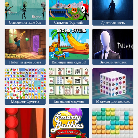
Стикмен на поле боя
Стикмен Фортнайт
Долговая кость
Побег из дома брата
Выращивание сада 3D
Высокий человек
Китайский маджонг
Mаджонг дименсионс
Маджонг Фрукты