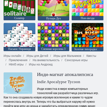
Солитер
Поп-звезда
Пузырь Дух
Пасьянс Пирамида
Снежная королева 3
Золотая лихорадка: Охотник за сокровищами
Игры онлайн
Игры для Детей
Игры для Мальчиков
Квесты
Приключения
На внимательность
Сенсорные игры
Html5 игры
Игры на Андроид
Инди-магнат апокалипсиса
Indie Apocalypse Tycoon
Инди известна в мире компьютерных
технологий как разработчица различных игр.
Как то она создавала новую игровую вселенную и каким то чудом
перенеслась внутрь ее. Теперь что бы выбраться наружу ей нужно
пройти всю игру до конца и заработать определенную сумму денег.