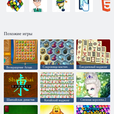
Похожие игры
Сокровища мистического моря
Ежедневный маджонг
Возвращение Атлантиды
Шанхайская династия
Снежная королева 2
Китайский маджонг