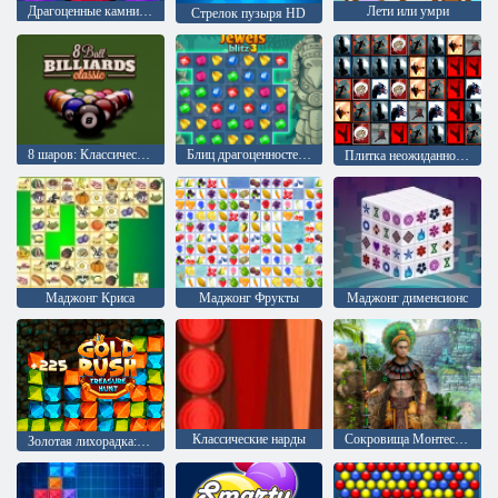
Драгоценные камни: Взрыв
Лети или умри
Стрелок пузыря HD
8 шаров: Классический бильярд
Блиц драгоценностей 3
Плитка неожиданностей
Маджонг Криса
Маджонг Фрукты
Mаджонг дименсионс
Классические нарды
Сокровища Монтесумы 2
Золотая лихорадка: Охотник за сокровищами