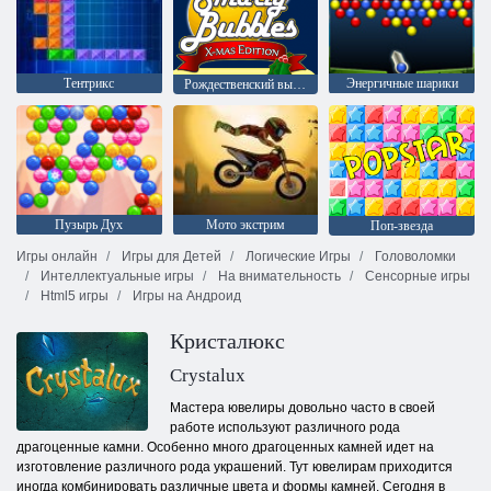
Тентрикс
Энергичные шарики
Рождественский выпуск: Забавные пузыри
Пузырь Дух
Мото экстрим
Поп-звезда
Игры онлайн
Игры для Детей
Логические Игры
Головоломки
Интеллектуальные игры
На внимательность
Сенсорные игры
Html5 игры
Игры на Андроид
Кристалюкс
Crystalux
Мастера ювелиры довольно часто в своей
работе используют различного рода
драгоценные камни. Особенно много драгоценных камней идет на
изготовление различного рода украшений. Тут ювелирам приходится
иногда комбинировать различные цвета и формы камней. Сегодня в