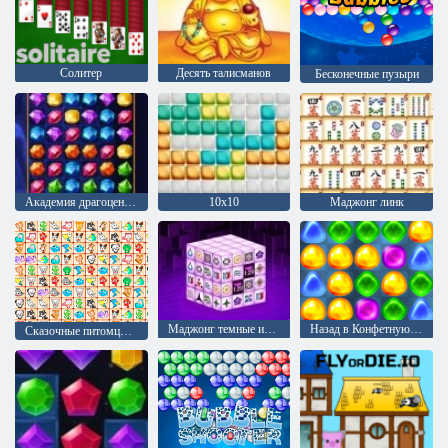
Солитер
Десять талисманов
Бесконечные пузыри
Академия драгоценного камня
10х10
Маджонг линк
Маджонг темные измерения
Назад в Конфетную страну: Эпизод 1
Сказочные питомцы связь