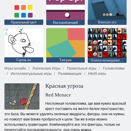
Правильный цвет
Взвесьте его
Выскакивающий
Гартик.ио
Танграм
Плитка неожиданностей
Игры онлайн
Логические Игры
Прикольные игры
Головоломки
Интеллектуальные игры
Развивающие
Html5 игры
Красная угроза
Red Menace
Несложная головоломка, где вам нужно красный
крест поставить на желто-белое пространство,
это база. Вы можете удалять зеленые квадраты, фигуры, они не нужны,
но помогут вам ближе пробраться к цели. Так же в игре можно
использовать гравитацию. Комбинируйте все эти факторы, только не
перепутайте последовательность, она очень важна.