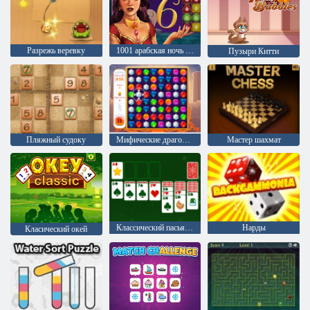
Разрежь веревку
1001 арабская ночь 6: Али-Баба и 40 разбойников
Пузыри Китти
Пляжный судоку
Мифические драгоценности
Мастер шахмат
Классический пасьянс Рождество
Нарды
Класический окей