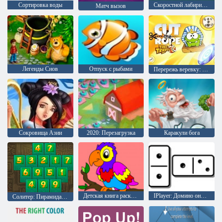
Сортировка воды
Скоростной лабиринт 2
Матч вызов
Легенды Снов
Отпуск с рыбами
Перережь веревку: Путешествие во времени
Сокровища Азии
2020: Перезагрузка
Каракули бога
Детская книга раскрасок
IPlayer: Домино онлайн
Солитер: Пирамида Майа