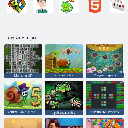
Похожие игры
Улитка Боб 2
Маджонг трипл
Маджонг 3D
Улитка Боб 5: История любви
Кирпичный стрелок
Грабитель Боб 2